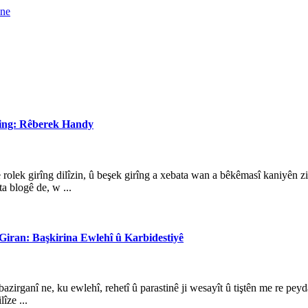
ring: Rêberek Handy
rolek girîng dilîzin, û beşek girîng a xebata wan a bêkêmasî kaniyên z
a blogê de, w ...
Giran: Başkirina Ewlehî û Karbidestiyê
bazirganî ne, ku ewlehî, rehetî û parastinê ji wesayît û tiştên me re pe
îze ...