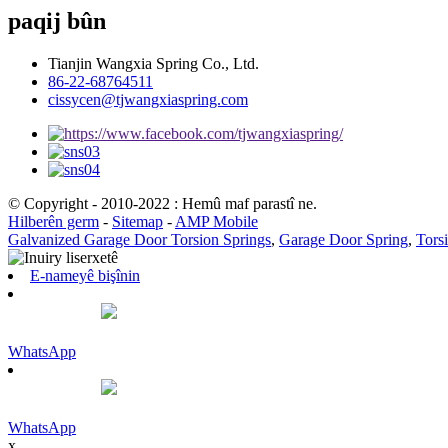
paqij bûn
Tianjin Wangxia Spring Co., Ltd.
86-22-68764511
cissycen@tjwangxiaspring.com
© Copyright - 2010-2022 : Hemû maf parastî ne.
Hilberên germ
-
Sitemap
-
AMP Mobile
Galvanized Garage Door Torsion Springs
,
Garage Door Spring
,
Tors
E-nameyê bişînin
WhatsApp
WhatsApp
x