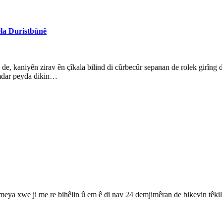
ela Duristbûnê
e, kaniyên zirav ên çîkala bilind di cûrbecûr sepanan de rolek girîng di
mdar peyda dikin…
ameya xwe ji me re bihêlin û em ê di nav 24 demjimêran de bikevin têkil