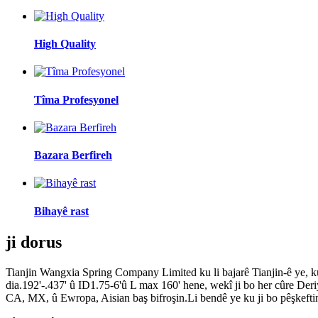
High Quality
Tîma Profesyonel
Bazara Berfireh
Bihayê rast
ji dor
us
Tianjin Wangxia Spring Company Limited ku li bajarê Tianjin-ê ye, ku
dia.192'-.437' û ID1.75-6'û L max 160' hene, wekî ji bo her cûre Deri
CA, MX, û Ewropa, Aisian baş bifroşin.Li bendê ye ku ji bo pêşkefti