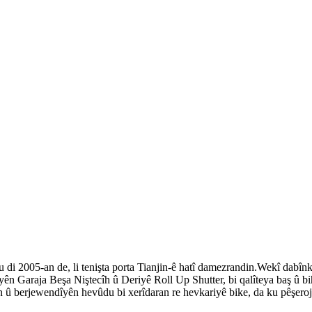
 di 2005-an de, li tenişta porta Tianjin-ê hatî damezrandin.Wekî dabîn
yên Garaja Beşa Niştecîh û Deriyê Roll Up Shutter, bi qalîteya baş û bi
n û berjewendîyên hevûdu bi xerîdaran re hevkariyê bike, da ku pêşer