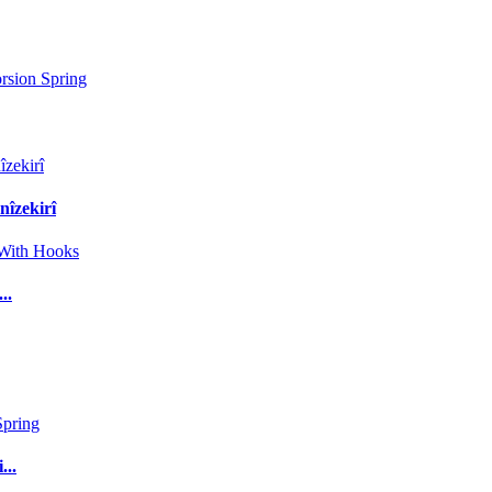
nîzekirî
..
...