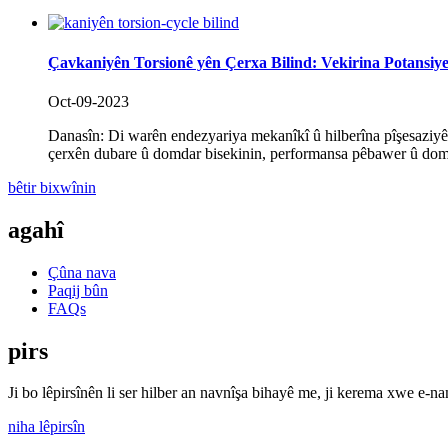
Çavkaniyên Torsionê yên Çerxa Bilind: Vekirina Potansiy
Oct-09-2023
Danasîn: Di warên endezyariya mekanîkî û hilberîna pîşesaziyê d
çerxên dubare û domdar bisekinin, performansa pêbawer û do
bêtir bixwînin
agahî
Çûna nava
Paqij bûn
FAQs
pirs
Ji bo lêpirsînên li ser hilber an navnîşa bihayê me, ji kerema xwe e-n
niha lêpirsîn