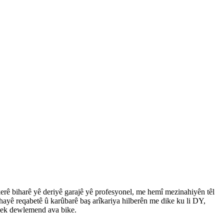
kerê biharê yê deriyê garajê yê profesyonel, me hemî mezinahiyên têl
hayê reqabetê û karûbarê baş arîkariya hilberên me dike ku li DY,
ojek dewlemend ava bike.