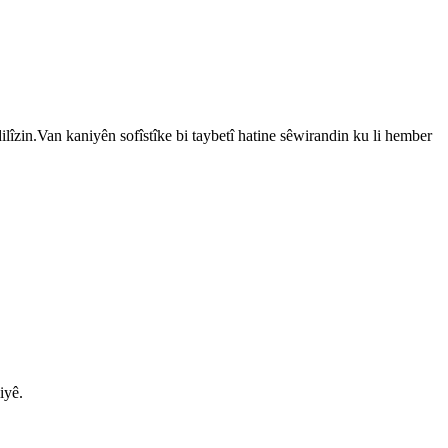
lîzin.Van kaniyên sofîstîke bi taybetî hatine sêwirandin ku li hember
iyê.