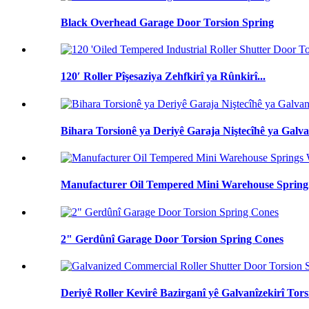
Black Overhead Garage Door Torsion Spring
120′ Roller Pîşesaziya Zehfkirî ya Rûnkirî...
Bihara Torsionê ya Deriyê Garaja Niştecîhê ya Galva
Manufacturer Oil Tempered Mini Warehouse Spring.
2" Gerdûnî Garage Door Torsion Spring Cones
Deriyê Roller Kevirê Bazirganî yê Galvanîzekirî Torsi