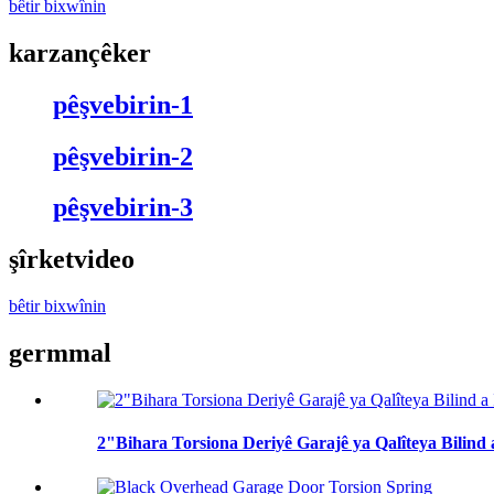
bêtir bixwînin
karzan
çêker
pêşvebirin-1
pêşvebirin-2
pêşvebirin-3
şîrket
video
bêtir bixwînin
germ
mal
2"Bihara Torsiona Deriyê Garajê ya Qalîteya Bilind 