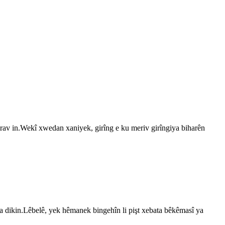
irav in.Wekî xwedan xaniyek, girîng e ku meriv girîngiya biharên
yda dikin.Lêbelê, yek hêmanek bingehîn li pişt xebata bêkêmasî ya