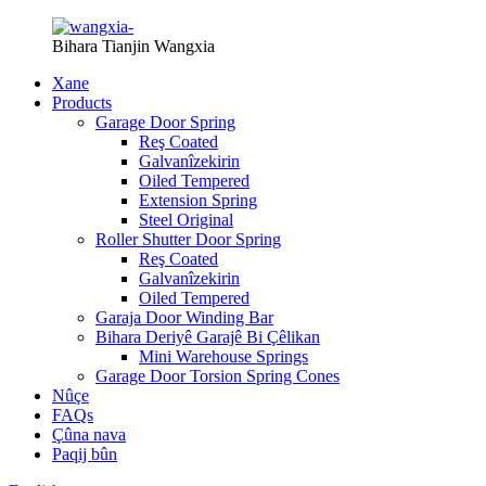
Bihara Tianjin Wangxia
Xane
Products
Garage Door Spring
Reş Coated
Galvanîzekirin
Oiled Tempered
Extension Spring
Steel Original
Roller Shutter Door Spring
Reş Coated
Galvanîzekirin
Oiled Tempered
Garaja Door Winding Bar
Bihara Deriyê Garajê Bi Çêlikan
Mini Warehouse Springs
Garage Door Torsion Spring Cones
Nûçe
FAQs
Çûna nava
Paqij bûn