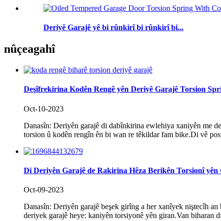
Deriyê Garajê yê bi rûnkirî bi rûnkirî bi...
nûçe
agahî
Deşîfrekirina Kodên Rengê yên Deriyê Garajê Torsion Sp
Oct-10-2023
Danasîn: Deriyên garajê di dabînkirina ewlehiya xaniyên me de 
torsion û kodên rengîn ên bi wan re têkildar fam bike.Di vê post
Di Deriyên Garajê de Rakirina Hêza Berikên Torsionî yên 
Oct-09-2023
Danasîn: Deriyên garajê beşek girîng a her xanîyek niştecîh an 
deriyek garajê heye: kaniyên torsiyonê yên giran.Van biharan dil